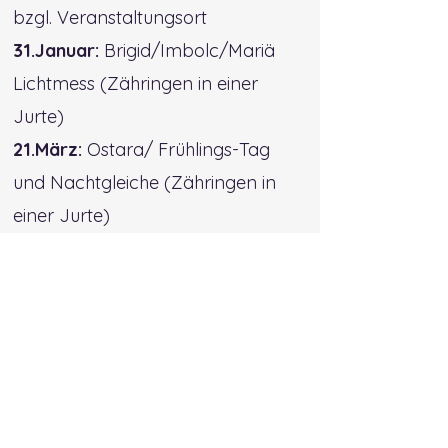
bzgl. Veranstaltungsort
31.Januar:
Brigid/Imbolc/Mariä
Lichtmess (Zähringen in einer
Jurte)
21.März:
Ostara/ Frühlings-Tag
und Nachtgleiche (Zähringen in
einer Jurte)
02.Mai
: Beltane/Walpurgis
(Zähringen in der Jurte)
20.Juni
.Litha/Sommer-
Sonnenwende (Ritualgarten
Zähringer-Höhe)
01.August:
Lammas/Lughnasard/Kräuterweih