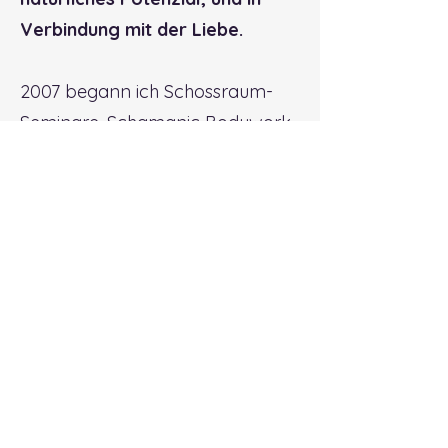
Verbindung mit der Liebe.
2007 begann ich Schossraum-
Seminare, Schamanic Bodywork
und Bewusstseinsarbeit
anzubieten.
Seit 2010 praktiziere ich in einer
Gemeinschaftspraxis mit 4
weitern Frauen, in Freiburg-
Vauban.
2014 begegnete ich Carmen
Gaadt, und unsere wunderbare
Zusammenarbeit mit:
Trommelreisen, Schamanischem