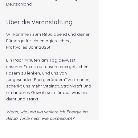
Deutschland
Über die Veranstaltung
Willkommen zum Ritualabend und deiner 
Fürsorge für ein energiereiches , 
kraftvolles Jahr 2025!
Ein Paar Minuten am Tag bewusst 
unseren Focus auf unsere energetischen 
Fasern zu lenken, und uns von 
„ungesunden Energieräubern“ zu trennen, 
schenkt uns mehr Vitalität, Strahlkraft und 
ein anderes Gewahrsein für das was uns 
dient und stärkt.
Wann, wie und wo verliere ich Energie im 
Alltag, fühle mich wie ausgelaugt?
Woran erkenne ich „Energie-Räuber“?
Was kann ich tun um mich von „toxischen 
Beziehungen“ zu lösen?