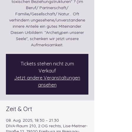
toxischen Beziehungstrukturen" ? (im
Beruf/ Partnerschaft/
Familie/Gesellschaft/ Natur... Oft
verhindern ungesehene/unverstandene
innere Anteile ein gutes Miteinander.
Diesen Urbildern: "Archetypen unserer
Seele", schenken wir jetzt unsere
Aufmerksamkeit.
Tickets stehen nicht zum
Verkauf
Jetzt andere Veranstaltungen
ansehen
Zeit & Ort
08. Aug. 2025, 18:30 – 21:30
DIVA-Raum 210, 2.OG rechts, Lise-Meitner-
Straße 12, 79100 Freiburg im Breisgau,