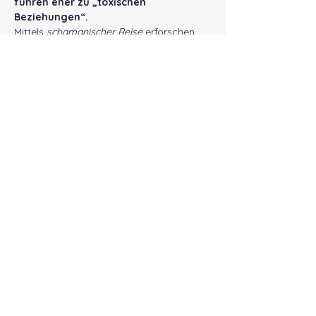
führen eher zu „toxischen 
Beziehungen“.
Mittels 
schamanischer Reise
 erforschen 
und arbeiten wir mit unseren Archetypen 
für "neue Wege". 
Meditation, Stimme, und Sharing
 bilden 
den weiteren Rahmen. 
Anmeldung:
 Bettina 0160/7758696    
Preis: 
30€
                       Ich freue mich auf „neue 
Verständigung“ mit uns selbst und 
miteinander!
Mehr anzeigen
Diese Veranstaltung teilen